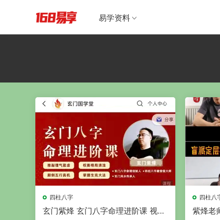
易学资料
四柱八字
四柱八
玄门紫烽 玄门八字命理进阶课 视频
紫烽老师