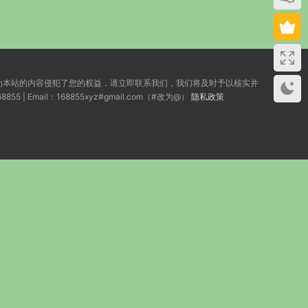
为本站的内容侵犯了您的权益，请立即联系我们，我们将及时予以核实并
ail：168855xyz#gmail.com（#改为@）
隐私政策