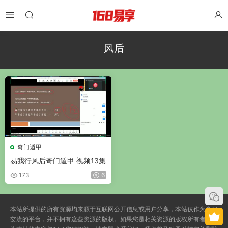
风后
奇门遁甲
易我行风后奇门遁甲 视频13集
173
6
本站所提供的所有资源均来源于互联网公开信息或用户分享，本站仅作为学习
交流的平台，并不拥有这些资源的版权。如果您是相关资源的版权所有者，认