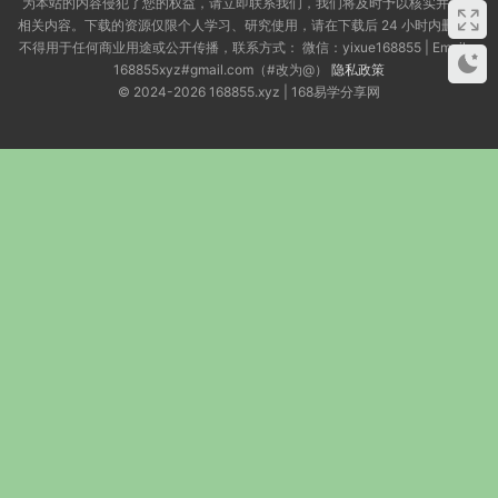
为本站的内容侵犯了您的权益，请立即联系我们，我们将及时予以核实并删除
相关内容。下载的资源仅限个人学习、研究使用，请在下载后 24 小时内删除，
不得用于任何商业用途或公开传播，联系方式： 微信：yixue168855 | Email：
168855xyz#gmail.com（#改为@）
隐私政策
© 2024-2026 168855.xyz | 168易学分享网