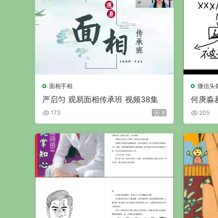
面相手相
微信头
严启匀 观易面相传承班 视频38集
何庚淼易
173
8
205