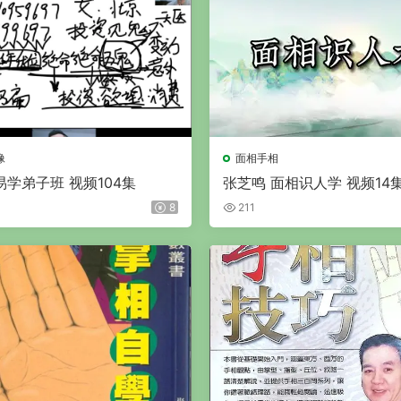
像
面相手相
学弟子班 视频104集
张芝鸣 面相识人学 视频14
8
211