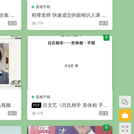
面相手相
合集 P
程驿老师 快速成交的面相识人课 视
频13集
6
179
8
荐
面相手相
集视频
吕文艺《吕氏相学 形体相 手相
PDF
学》2025年 彩色PDF版 328页
7
179
6
荐