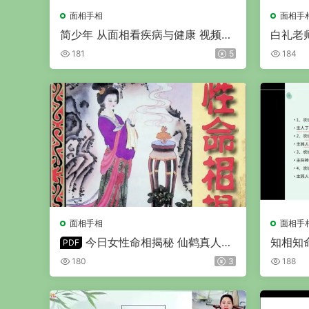
面相手相
面相手
简少年 从面相看疾病与健康 视频5
白礼老
集
成班 视
181
5
184
面相手相
面相手
今日女性命相揭秘 仙鹤真人著
知相知命
PDF
视频共2
PDF 194页
180
3
188