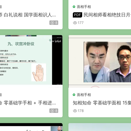
相
面相手相
师 白礼说相 国学面相识人速
民间相师看相绝技日月
PDF
频10集
DF 4份
8
177
相
面相手相
 零基础学手相 + 手相进阶
知相知命 零基础学面相 15
21集
8
178