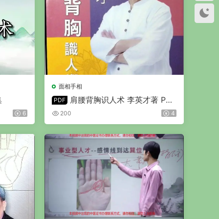
面相手相
集
肩腰背胸识人术 李英才著 PDF
PDF
版 402页
6
200
4