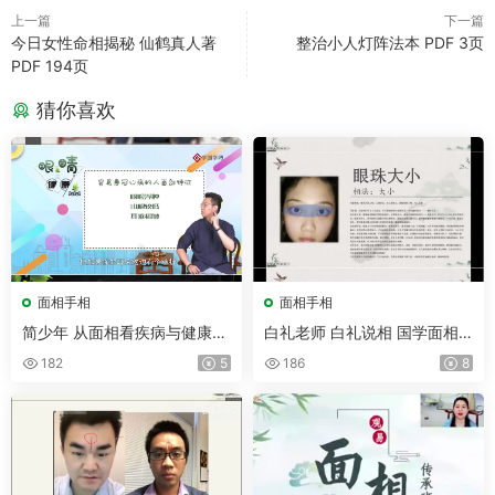
上一篇
下一篇
今日女性命相揭秘 仙鹤真人著
整治小人灯阵法本 PDF 3页
PDF 194页
猜你喜欢
面相手相
面相手相
简少年 从面相看疾病与健康
白礼老师 白礼说相 国学面相
视频5集
识人速成班 视频10集
182
5
186
8