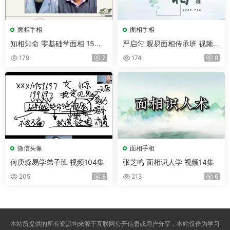
面相手相
面相手相
知相知命 零基础学面相 15集
严启匀 观易面相传承班 视频3
视频
8集
179
7
174
8
微信头像
面相手相
何庚淼易学弟子班 视频104集
张芝鸣 面相识人学 视频14集
205
8
213
6
本站所提供的所有资源均来源于互联网公开信息或用户分享，本站仅作为学习