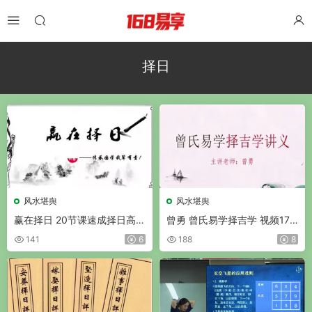
择日
风水堪舆
风水堪舆
赢在择日 20节课速成择日高手
曾勇 曾氏易学择吉学 视频17
视频22集
集
141
6
188
8