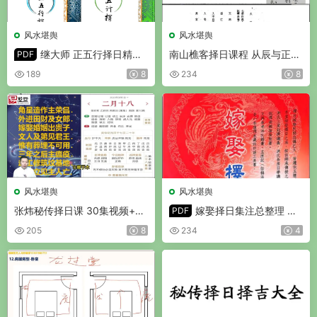
风水堪舆
风水堪舆
继大师 正五行择日精义
南山樵客择日课程 从辰与正五
PDF
初级+中阶+高阶+进阶+深造 5
行择日 视频64集
189
8
234
8
册PDF
风水堪舆
风水堪舆
张炜秘传择日课 30集视频+课
嫁娶择日集注总整理 郭
PDF
件
聪宏 侯秋美著 PDF 519页
205
8
234
4