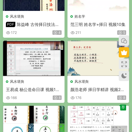
风水堪舆
姓名学
陈益峰 古传择日技法之
范三明 姓名学+择日 视频10集
PDF
丛辰择日古法 PDF 384页
172
4
211
5
风水堪舆
风水堪舆
王易成 杨公造命日课 视频15
颜浩老师 择日学精讲 视频20
集
集
166
8
176
8
荐