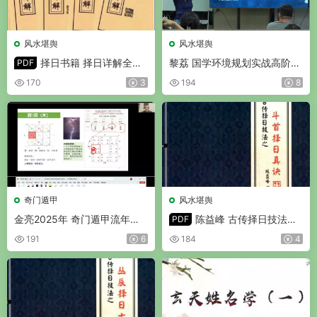
风水堪舆
风水堪舆
择日书籍 择日详解全套
黎荔 国学环境规划实战高阶课
PDF
4套合订本1册 PDF 173页
视频20集
170
3
194
8
奇门遁甲
风水堪舆
金亮2025年 奇门遁甲流年财
陈益峰 古传择日技法之
PDF
局 视频11集
斗首择日真诀 PDF 318页
191
6
184
4