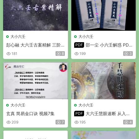
大小六壬
大小六壬
彭心融 大六壬古案精解 三阶
邵一尘 小六壬解惑 PDF
PDF
视频201集
678页
181
8
199
3
大小六壬
大小六壬
玄真 简易金口诀 视频7集
大六壬慧眼速断 从入门
PDF
到精通捷径 逍遥遁甲撰 PDF版
209
7
195
4
134页