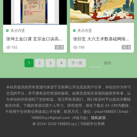
大小六壬
大小六壬
张坤土金口课 玄宗金口诀高级
张归玄 大六壬术数基础网络教
教案 视频17集
学 20集视频
192
8
198
8
1
2
3
4
下一页
跳转
本站所提供的所有资源均来源于互联网公开信息或用户分享，本站仅作为学习
交流的平台，并不拥有这些资源的版权。如果您是相关资源的版权所有者，认
为本站的内容侵犯了您的权益，请立即联系我们，我们将及时予以核实并删除
相关内容。下载的资源仅限个人学习、研究使用，请在下载后 24 小时内删除，
不得用于任何商业用途或公开传播，联系方式： 微信：yixue168855 | Email：
168855xyz#gmail.com（#改为@）
隐私政策
© 2024-2026 168855.xyz | 168易学分享网