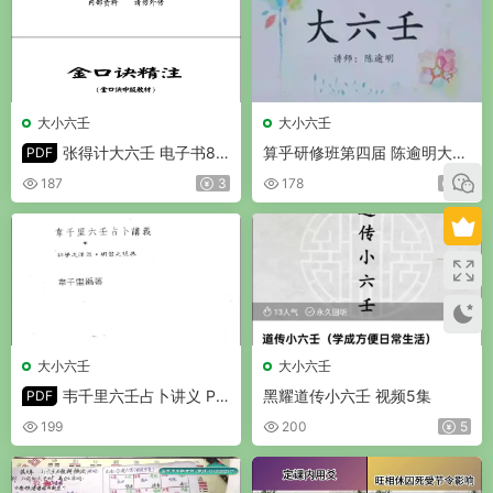
大小六壬
大小六壬
张得计大六壬 电子书8
算乎研修班第四届 陈逾明大六
PDF
册
壬课程 视频30集
187
3
178
8
大小六壬
大小六壬
韦千里六壬占卜讲义 PD
黑耀道传小六壬 视频5集
PDF
F 101页 免费分享
199
200
5