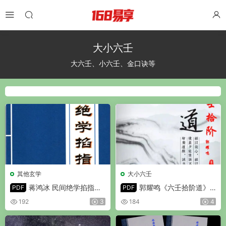
大小六壬
大六壬、小六壬、金口诀等
其他玄学
大小六壬
蒋鸿冰 民间绝学掐指神
郭耀鸣《六壬拾阶道》P
PDF
PDF
算 PDF 196页
DF 295页
192
3
184
4