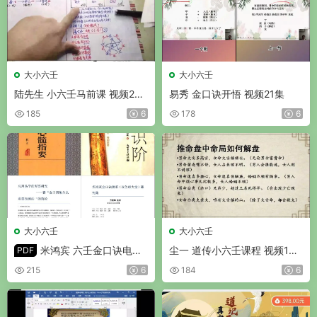
大小六壬
大小六壬
陆先生 小六壬马前课 视频23
易秀 金口诀开悟 视频21集
集
185
6
178
6
大小六壬
大小六壬
米鸿宾 六壬金口诀电子
尘一 道传小六壬课程 视频18
PDF
书11部
集
215
6
184
6