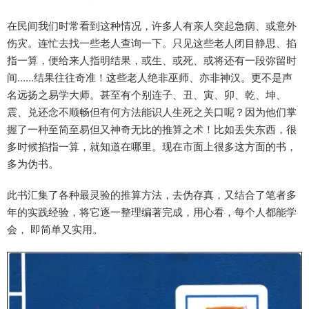
在民间我们时常看到这种情况，许多人有亲人突起急病、或意外
伤灾。连忙去找一些老人查询一下。只见这些老人闭目静思、掐
指一算，便给来人指明结果，或生、或死、或将还有一段弥留时
间……结果往往奇准！这些老人绝非巫师、亦非神汉。更不是声
名远扬之易学大师。甚至有个别连子、丑、寅、卯、乾、坤、
震、兑还念不顺畅但有何方法能识人生死之关口呢？因为他们掌
握了一种至简至易但又神奇无比的推算之术！比如丢失东西，很
多时候掐指一算，就知道在哪里。现在市面上很多这方面的书，
多为伪书。
此书汇集了各种最灵验的推算方法，去伪存真，又结合了笔者多
年的实践经验，将它逐一整理编著完成，用心看，每个人都能学
会， 即简单又实用。