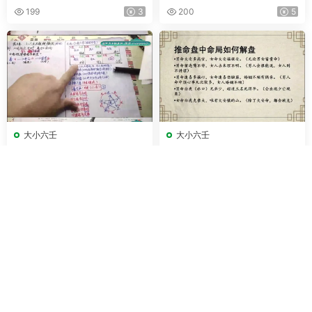
678页
199
3
200
5
大小六壬
大小六壬
陆先生 小六壬马前课 视频23
尘一 道传小六壬课程 视频18
集
集
185
6
184
6
其他玄学
大小六壬