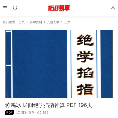
当前位置：
首页
易学资料
其他玄学
正文
蒋鸿冰 民间绝学掐指神算 PDF 196页
PDF
其他玄学
192