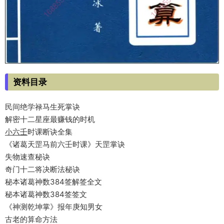
资料目录
民间绝学禄马生死掌诀
解密十二星座最赚钱的时机
小六壬
时课断诀全集
《诸葛天罡马前六壬时课》天罡掌诀
失物速查秘诀
奇门十二将决断法秘诀
秘本诸葛神数384签解签全文
秘本诸葛神数384签签文
《神测乾坤掌》报年庚知男女
古老的算命方法