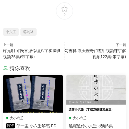
0
小六壬
蒋鸿冰
上一篇
下一篇
许元明 许氏盲派命理八字实操班
勾吉祥 袁天罡奇门遁甲视频课讲解
视频25集(带字幕)
视频122集(带字幕)
猜你喜欢
大小六壬
大小六壬
邵一尘 小六壬解惑 PDF
黑耀道传小六壬 视频5集
PDF