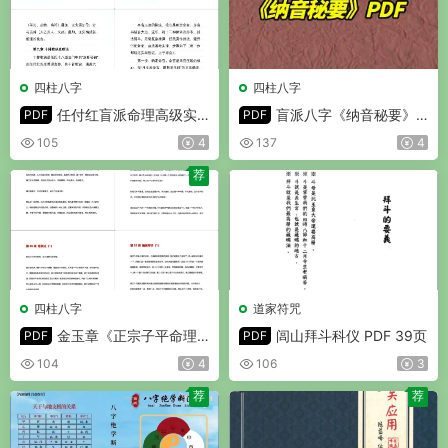
四柱八字
四柱八字
任付红盲派命理高级实
盲派八字《纳音秘要》P
PDF
PDF
战全书 PDF电子版 319页
DF电子版 291页
105
4
137
4
荐
四柱八字
道家符咒
金玉章《正宗子平命理
闾山拜斗科仪 PDF 39页
PDF
PDF
传承课》PDF电子版 共2002
104
4
106
3
页
荐
荐