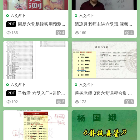
六爻占卜
六爻占卜
周易六爻易经实用预测
清凉月老师主讲六爻班 视频22
PDF
学 杨维增 凌志轩 合著 PDF 2
集
185
4
169
4
89页
六爻占卜
六爻占卜
子牧君 六爻入门+进阶
善炎老师 3套六爻课程合集 视
PDF
两册 PDF 共320页
频66集
192
5
173
8