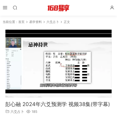
当前位置：
首页
易学资料
六爻占卜
正文
彭心融 2024年六爻预测学 视频38集(带字幕)
六爻占卜
185