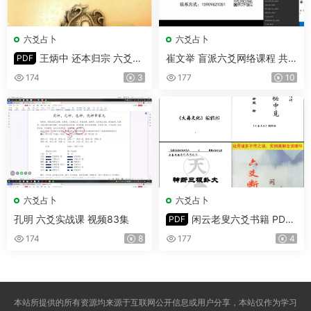
六爻占卜
六爻占卜
王炳中 还本归宗 六爻预
崔文举 盲派六爻网络课程 共3
PDF
测指南 PDF 544页
期(2023年3期+2025年1～2
174
3
177
10
期)
六爻占卜
六爻占卜
孔明 六爻实战课 视频83集
闲云老叟六爻书籍 PDF
PDF
4份
174
8
177
4
本站所提供的所有资源均来源于互联网公开信息或用户分享，本站仅作为学习