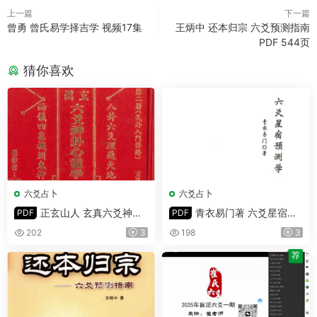
上一篇
下一篇
曾勇 曾氏易学择吉学 视频17集
王炳中 还本归宗 六爻预测指南
PDF 544页
猜你喜欢
六爻占卜
六爻占卜
正玄山人 玄真六爻神卦
青衣易门著 六爻星宿预
PDF
PDF
心灵学 PDF 356页
测学 PDF 178页
202
3
198
3
荐