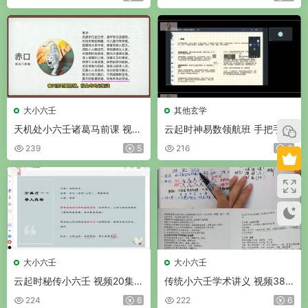
大小六壬
其他玄学
天机处小六壬诸葛马前课 视频
云起时神易数领航班 手把手教
9集
会你明代皇家兵占之术 视频16
239
5
216
8
集
大小六壬
大小六壬
云起时秘传小六壬 视频20集
传统小六壬学术讲义 视频38
+录音3集
集
224
6
222
6