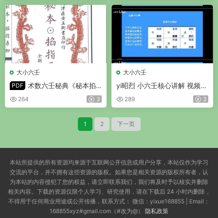
大小六壬
大小六壬
术数六壬秘典《秘本掐
yi昭烈 小六壬核心讲解 视频6
PDF
指寻物》PDF 58页
集
264
3
289
3
1
2
下一页
本站所提供的所有资源均来源于互联网公开信息或用户分享，本站仅作为学习
交流的平台，并不拥有这些资源的版权。如果您是相关资源的版权所有者，认
为本站的内容侵犯了您的权益，请立即联系我们，我们将及时予以核实并删除
相关内容。下载的资源仅限个人学习、研究使用，请在下载后 24 小时内删除，
不得用于任何商业用途或公开传播，联系方式： 微信：yixue168855 | Email：
168855xyz#gmail.com（#改为@）
隐私政策