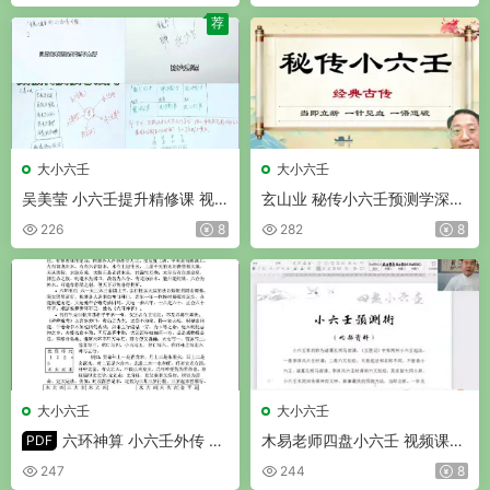
荐
大小六壬
大小六壬
吴美莹 小六壬提升精修课 视
玄山业 秘传小六壬预测学深度
频63集
提升 视频10集
226
8
282
8
大小六壬
大小六壬
六环神算 小六壬外传 P
木易老师四盘小六壬 视频课24
PDF
DF 23页
集
247
244
8