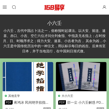
小六壬
小六壬，古代中国占卜法之一，俗称报时起课法。以大安、留连、速
喜、赤口、小吉、空亡六位才问分列食指、中指及无名指上；占时按
月、日、时顺序求之；得力大安、速喜、小吉者为吉， 其余为凶，小
六壬是中国传统历法中的一种注文，用以标示每日的凶吉。后来传至
日本，并于当地流行，在中国则日渐式微。
其他玄学
大小六壬
蒋鸿冰 民间绝学掐指神
邵一尘 小六壬解惑 PDF
PDF
PDF
算 PDF 196页
678页