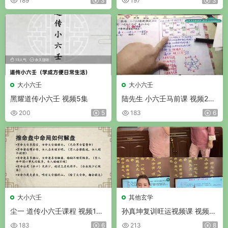
189
3
197
3
大小六壬
大小六壬
黑耀道传小六壬 视频5集
陆先生 小六壬马前课 视频23
集
200
5
183
6
大小六壬
其他玄学
尘一 道传小六壬课程 视频18
孙真坤复训旺运视频课 视频97
集
集
183
6
213
8