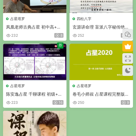
占星塔罗
四柱八字
凤凰老师古典占星 初中高+合
玄源讲命理 盲派八字秘传绝学
盘全套课程 视频28集
视频62集
232
8
252
9
荐
荐
占星塔罗
占星塔罗
陈安逸占星 千聊课程 初级+中
卷毛小师叔 占星课程完整版
级+高阶 视频93集+若干资料
视频42集+部分课件
223
16
250
9