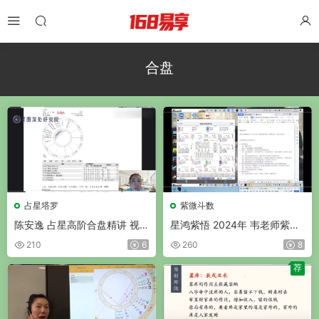
合盘
占星塔罗
紫微斗数
陈安逸 占星高阶合盘精讲 视
星鸿紫悟 2024年 韦老师紫微
频6集
斗数初中高 视频103集
210
6
260
8
荐