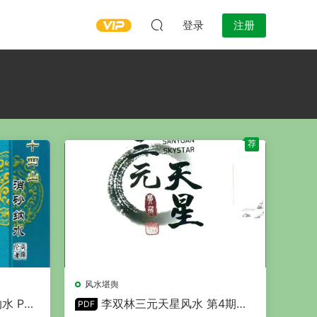
登录
注册
荐
风水堪舆
水 PDF
李双林三元天星风水 第4期内
PDF