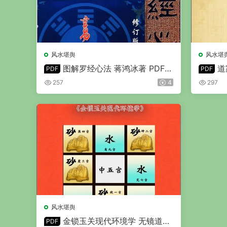
风水堪舆
风水堪
图解罗经心法 蒋鸿冰著 PDF
道
PDF
PDF
彩色版 203页
231页
257
4
297
风水堪舆
金锁玉关现代环境学 无镜道著
PDF