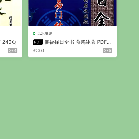
风水堪舆
 240页
催福择日全书 蒋鸿冰著 PDF 2
PDF
56页
4
281
5