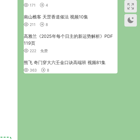
171
4
南山樵客 天罡香道催法 视频10集
211
8
高雅兰《2025年每个日主的新运势解析》PDF
119页
222
免费
熊飞 奇门穿大六壬金口诀高端班 视频81集
363
8