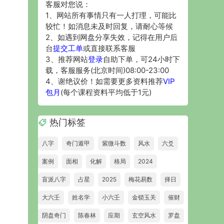
客服对您说：
1、网站所有事情只有一人打理，可能比
较忙！如消息未及时回复，请耐心等候
2、如遇到网盘分享失效，记得在用户后
台
提交工单
或直接联系客服
3、推荐网站
登录
自助下单，可24小时下
载，客服服务(北京时间)08:00-23:00
4、谢绝议价！如需要更多资料推荐
VIP
包月
(每个课程资料平均低于1元)
热门标签
八字
奇门遁甲
紫微斗数
风水
六爻
案例
面相
化解
格局
2024
盲派八字
占星
2025
梅花易数
择日
大六壬
姓名学
小六壬
金锁玉关
催财
阴盘奇门
陈春林
应期
玄空风水
罗盘