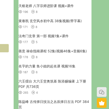
天枢老师 八字宗师进阶课 视频+课件
196
8
黄眷凯 玄空风水初中高 38集视频(带字幕)
171
8
法奇门玄章 第一部 视频1集+课件
177
5
善意 禄命指南课程 52集(视频46集+音频6集)
178
8
名字的力量 鱼小姐的起名课 视频16集
187
6
六壬擂台 大六壬堂奥筑基 陈添赐编著 上下册
PDF 共736页
265
4
陈益峰 古传择日技法之丛辰择日古法 PDF 384
页