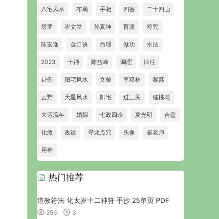
八宅风水
布局
手相
四害
二十四山
塔罗
崔文举
孙真坤
盲派
符咒
陈安逸
金口诀
命理
做功
水法
2023
十神
陈益峰
调理
四柱
卦例
阳宅风水
文曾
李双林
黎荔
云野
天星风水
阳宅
过三关
催桃花
大运流年
婚姻
七政四余
夏光明
合盘
化煞
改运
寻龙点穴
头像
崔老师
用神
热门推荐
道教符法 化太岁十二神符 手抄 25单页 PDF
256
3