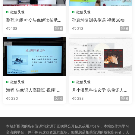
微信头像
微信头像
黎荔老师 社交头像解读传承班
孙真坤复训头像课 视频68集
视频12集
188
6
213
6
微信头像
微信头像
海程 头像识人高级班 视频14
月小澄黑科技玄学 头像识人风
集+4集录音
水术 视频8集
230
4
288
6
本站所提供的所有资源均来源于互联网公开信息或用户分享，本站仅作为学习
交流的平台，并不拥有这些资源的版权。如果您是相关资源的版权所有者，认