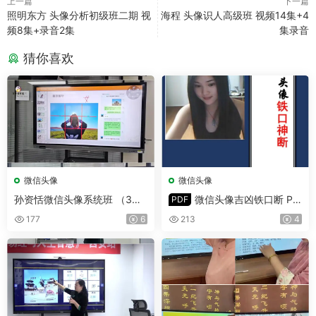
上一篇
下一篇
照明东方 头像分析初级班二期 视
海程 头像识人高级班 视频14集+4
频8集+录音2集
集录音
猜你喜欢
微信头像
微信头像
孙资恬微信头像系统班 （3月1
微信头像吉凶铁口断 PD
PDF
-3日）视频9集
F版 382页
177
6
213
4