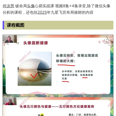
何泳慧
破命局
头像
心易实战课 视频8集+4集录音,除了微信头像
分析的课程，还包括
2025
年九星飞宫布局催财的内容
课程截图