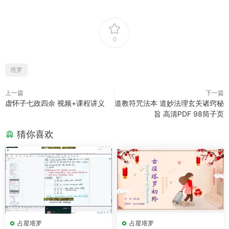
0
塔罗
上一篇
下一篇
虚怀子七政四余 视频+课程讲义
道教符咒法本 道妙法理玄关诸窍秘
旨 高清PDF 98筒子页
猜你喜欢
占星塔罗
占星塔罗