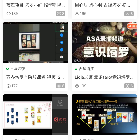
蓝海项目 塔罗小红书运营 视
周心辰 周心羽 古径塔罗 初级
频5集(带字幕)
＋中级研讨会 视频20集
189
8
166
8
占星塔罗
占星塔罗
羽齐塔罗全阶段课程 视频127
Licia老师 意识tarot意识塔罗
集
课程 视频8集
177
8
199
6