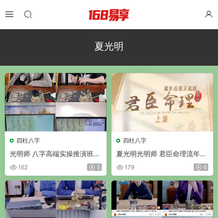
夏光明
四柱八字
四柱八字
光明师 八字高端实操推演班婚
夏光明光明师 君臣命理流年应
姻爱情专场 视频3集
期天机班 视频2集+课件
162
5
179
6