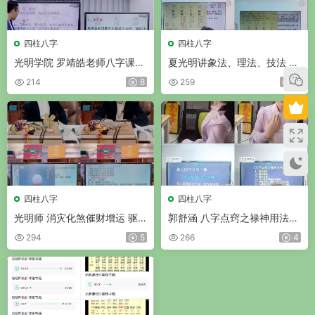
四柱八字
四柱八字
光明学院 罗靖皓老师八字课程
夏光明讲象法、理法、技法 视
资料合辑 视频+文档
频10集
214
8
259
8
四柱八字
四柱八字
光明师 消灾化煞催财增运 驱
郭舒涵 八字点窍之禄神用法细
灾避祸十六大绝技 视频2集
论 视频1集
294
5
266
4