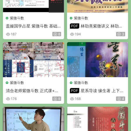
紫微斗数
紫微斗数
盖娅国学占星 紫微斗数 基础
林劭熹紫微讲义 林劭熹
PDF
+进阶+高阶 视频共27集
著 PDF 370页
187
8
194
3
紫微斗数
紫微斗数
清合老师紫微斗数 正式课+公
星系导读 缘生著 上下册
PDF
开课（全课件）
合集 PDF 共636页
176
8
168
4