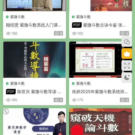
紫微斗数
紫微斗数
顾绍贤 紫微斗数系统入门课程
紫微斗数古诀今鉴 张宏
PDF
视频30集(带字幕)
辅著 PDF 450页
168
8
182
4
荐
紫微斗数
紫微斗数
陈世兴 紫微斗数导读 精
依婷2025年紫微斗数系统班
PDF
华篇 PDF 492页
视频45集
185
4
175
8