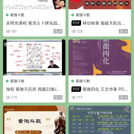
紫微斗数
紫微斗数
吴明光课程 紫灵占卜牌实战应
林信铭著 窥破天机论斗
PDF
用课堂 视频36集
数 紫微斗数进阶读本 PDF 33
181
8
128
4
0页
紫微斗数
紫微斗数
海程 紫微天玑班 视频22集(带
紫微四化 王文华著 PDF
PDF
字幕)
版 332页
175
8
177
4