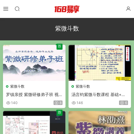
紫微斗数
荐
紫微斗数
紫微斗数
罗镇亲授 紫微研修弟子班 视
汤言钧紫微斗数课程 基础+直
频44集
播 视频27集
140
8
146
6
荐