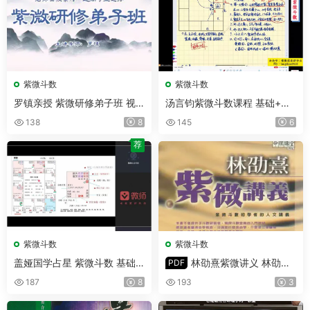
紫微斗数
紫微斗数
罗镇亲授 紫微研修弟子班 视
汤言钧紫微斗数课程 基础+直
频44集
播 视频27集
138
8
145
6
荐
紫微斗数
紫微斗数
盖娅国学占星 紫微斗数 基础
林劭熹紫微讲义 林劭熹
PDF
+进阶+高阶 视频共27集
著 PDF 370页
187
8
193
3