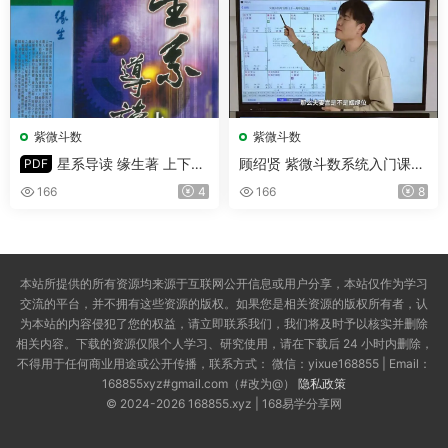
紫微斗数
紫微斗数
星系导读 缘生著 上下册
顾绍贤 紫微斗数系统入门课程
PDF
合集 PDF 共636页
视频30集(带字幕)
166
4
166
8
本站所提供的所有资源均来源于互联网公开信息或用户分享，本站仅作为学习
交流的平台，并不拥有这些资源的版权。如果您是相关资源的版权所有者，认
为本站的内容侵犯了您的权益，请立即联系我们，我们将及时予以核实并删除
相关内容。下载的资源仅限个人学习、研究使用，请在下载后 24 小时内删除，
不得用于任何商业用途或公开传播，联系方式： 微信：yixue168855 | Email：
168855xyz#gmail.com（#改为@）
隐私政策
© 2024-2026 168855.xyz | 168易学分享网