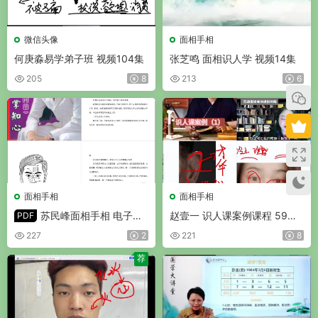
微信头像
面相手相
何庚淼易学弟子班 视频104集
张芝鸣 面相识人学 视频14集
205
8
213
6
荐
面相手相
面相手相
苏民峰面相手相 电子书2
赵壹一 识人课案例课程 59集
PDF
册《观掌知心》《苏氏面相
视频
227
2
221
8
学》
荐