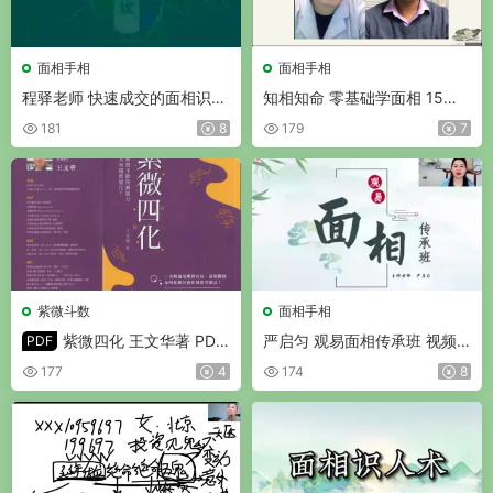
面相手相
面相手相
程驿老师 快速成交的面相识人
知相知命 零基础学面相 15集
课 视频13集
视频
181
8
179
7
紫微斗数
面相手相
紫微四化 王文华著 PDF
严启匀 观易面相传承班 视频3
PDF
版 332页
8集
177
4
174
8