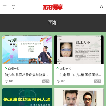
面相
面相手相
面相手相
简少年 从面相看疾病与健康
白礼老师 白礼说相 国学面相
视频5集
识人速成班 视频10集
182
5
186
8