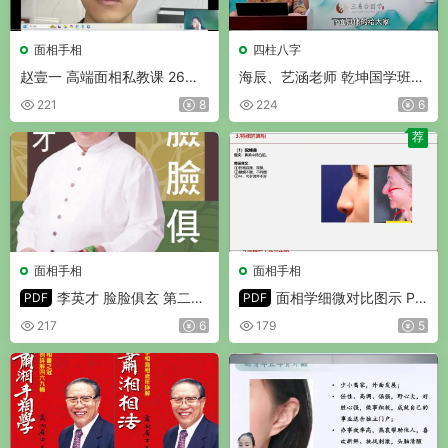
面相手相
四柱八字
赵壹一 高端面相私教课 26集
海辰、艺涵老师 乾坤国学班
视频
视频38集
221
8
224
6
荐
面相手相
面相手相
李英才 脸脸俱玄 第二版
面相学细微对比图示 PD
PDF
PDF
彩色PDF 420页
F 286页
217
6
179
5