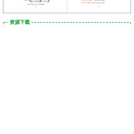
资源下载
4
下载价格
易币
VIP免费
立即购买
注册登录付款后即可下载 |
资源失效反馈
产品编号：
XF1417
下载方式：
百度网盘 海外网盘
常见问题
没法注册，提示“暂不支持此域名邮箱后缀”