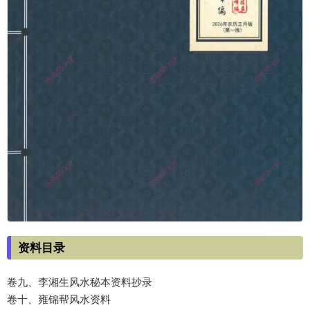
资料目录
卷九、李湘生风水秘本资料抄录
卷十、雍锦帮风水资料