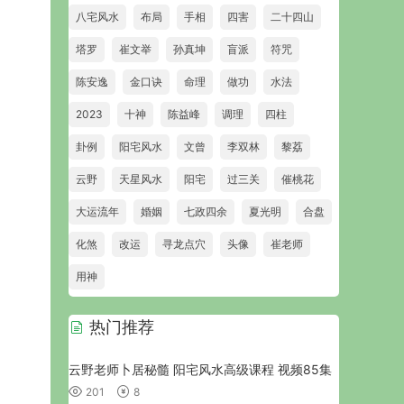
八宅风水
布局
手相
四害
二十四山
塔罗
崔文举
孙真坤
盲派
符咒
陈安逸
金口诀
命理
做功
水法
2023
十神
陈益峰
调理
四柱
卦例
阳宅风水
文曾
李双林
黎荔
云野
天星风水
阳宅
过三关
催桃花
大运流年
婚姻
七政四余
夏光明
合盘
化煞
改运
寻龙点穴
头像
崔老师
用神
热门推荐
云野老师卜居秘髓 阳宅风水高级课程 视频85集
201
8