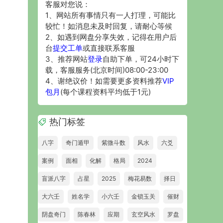
客服对您说：
1、网站所有事情只有一人打理，可能比
较忙！如消息未及时回复，请耐心等候
2、如遇到网盘分享失效，记得在用户后
台
提交工单
或直接联系客服
3、推荐网站
登录
自助下单，可24小时下
载，客服服务(北京时间)08:00-23:00
4、谢绝议价！如需要更多资料推荐
VIP
包月
(每个课程资料平均低于1元)
热门标签
八字
奇门遁甲
紫微斗数
风水
六爻
案例
面相
化解
格局
2024
盲派八字
占星
2025
梅花易数
择日
大六壬
姓名学
小六壬
金锁玉关
催财
阴盘奇门
陈春林
应期
玄空风水
罗盘