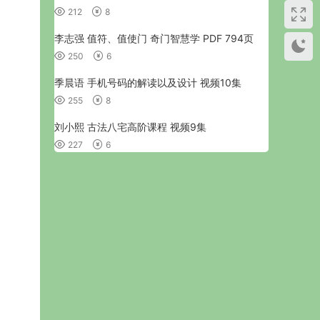
212
8
李志强 值符、值使门 奇门智慧学 PDF 794页
250
6
季晨语 手机号码的解读以及设计 视频10集
255
8
刘小熙 古法八宅高阶课程 视频9集
227
6