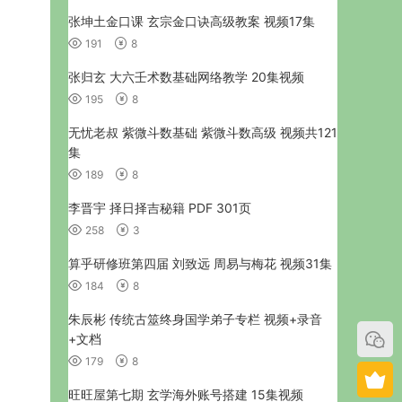
张坤土金口课 玄宗金口诀高级教案 视频17集
191
8
张归玄 大六壬术数基础网络教学 20集视频
195
8
无忧老叔 紫微斗数基础 紫微斗数高级 视频共121
集
189
8
李晋宇 择日择吉秘籍 PDF 301页
258
3
算乎研修班第四届 刘致远 周易与梅花 视频31集
184
8
朱辰彬 传统古筮终身国学弟子专栏 视频+录音
+文档
179
8
旺旺屋第七期 玄学海外账号搭建 15集视频