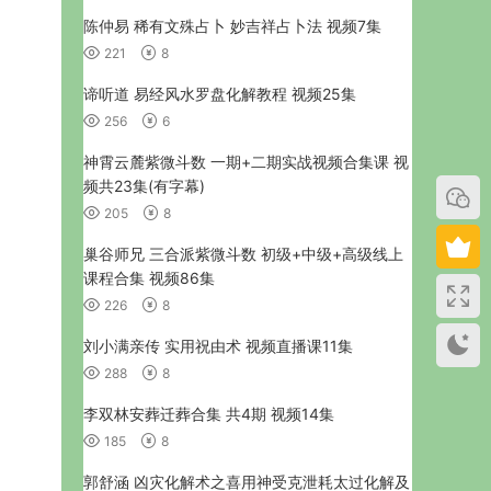
陈仲易 稀有文殊占卜 妙吉祥占卜法 视频7集
221
8
谛听道 易经风水罗盘化解教程 视频25集
256
6
神霄云麓紫微斗数 一期+二期实战视频合集课 视
频共23集(有字幕)
205
8
巢谷师兄 三合派紫微斗数 初级+中级+高级线上
课程合集 视频86集
226
8
刘小满亲传 实用祝由术 视频直播课11集
288
8
李双林安葬迁葬合集 共4期 视频14集
185
8
郭舒涵 凶灾化解术之喜用神受克泄耗太过化解及