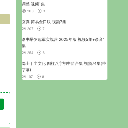
调整 视频1集
203
3
玄真 简易金口诀 视频7集
207
7
洛书塔罗冠军实战营 2025年版 视频5集+录音1
集
254
6
隐士丁尘文化 四柱八字初中阶合集 视频74集(带
字幕)
197
8