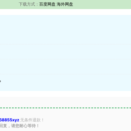
下载方式：
百度网盘 海外网盘
？
68855xyz
无条件退款！
回复，请您耐心等待！