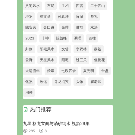
八宅风水
布局
手相
四害
二十四山
塔罗
崔文举
孙真坤
盲派
符咒
陈安逸
金口诀
命理
做功
水法
2023
十神
陈益峰
调理
四柱
卦例
阳宅风水
文曾
李双林
黎荔
云野
天星风水
阳宅
过三关
催桃花
大运流年
婚姻
七政四余
夏光明
合盘
化煞
改运
寻龙点穴
头像
崔老师
用神
热门推荐
九星 格龙立向与消砂纳水 视频26集
285
8