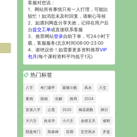
客服对您说：
1、网站所有事情只有一人打理，可能比
较忙！如消息未及时回复，请耐心等候
2、如遇到网盘分享失效，记得在用户后
台
提交工单
或直接联系客服
3、推荐网站
登录
自助下单，可24小时下
载，客服服务(北京时间)08:00-23:00
4、谢绝议价！如需要更多资料推荐
VIP
包月
(每个课程资料平均低于1元)
热门标签
八字
奇门遁甲
紫微斗数
风水
六爻
案例
面相
化解
格局
2024
盲派八字
占星
2025
梅花易数
择日
大六壬
姓名学
小六壬
金锁玉关
催财
阴盘奇门
陈春林
应期
玄空风水
罗盘