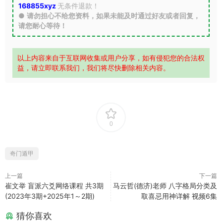
168855xyz
无条件退款！
●
请勿担心不给您资料，如果未能及时通过好友或者回复，
请您耐心等待！
以上内容来自于互联网收集或用户分享，如有侵犯您的合法权
益，请立即联系我们，我们将尽快删除相关内容。
0
奇门遁甲
上一篇
下一篇
崔文举 盲派六爻网络课程 共3期
马云哲(德济)老师 八字格局分类及
(2023年3期+2025年1～2期)
取喜忌用神详解 视频6集
猜你喜欢