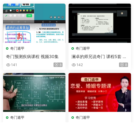
奇门遁甲
奇门遁甲
奇门预测疾病课程 视频30集
澜卓的师兄说奇门 课程5套 视
频+文档
141
8
142
8
奇门遁甲
奇门遁甲
勾吉祥 袁天罡奇门遁甲视频课
冯嘉铭 奇门遁甲恋爱婚姻专题
讲解 视频122集(带字幕)
课 视频30集
202
8
174
6