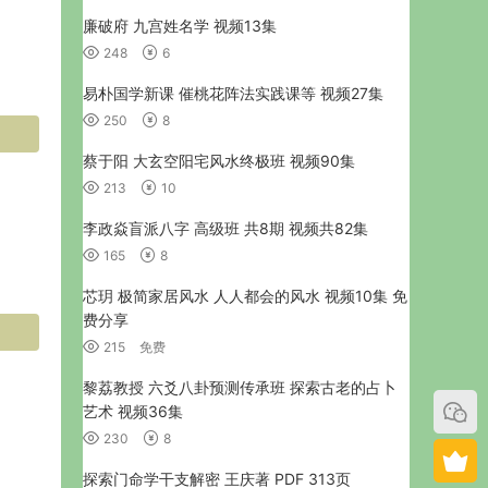
廉破府 九宫姓名学 视频13集
248
6
易朴国学新课 催桃花阵法实践课等 视频27集
250
8
蔡于阳 大玄空阳宅风水终极班 视频90集
213
10
李政焱盲派八字 高级班 共8期 视频共82集
165
8
芯玥 极简家居风水 人人都会的风水 视频10集 免
费分享
215
免费
黎荔教授 六爻八卦预测传承班 探索古老的占卜
艺术 视频36集
230
8
探索门命学干支解密 王庆著 PDF 313页