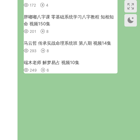
172
4
胖嘟嘟八字课 零基础系统学习八字教程 知相知
命 视频150集
201
8
马云哲 传承实战命理系统班 第八期 视频14集
293
8
端木老师 解梦易占 视频10集
249
6