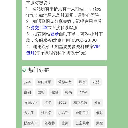
客服对您说：
1、网站所有事情只有一人打理，可能比
较忙！如消息未及时回复，请耐心等候
2、如遇到网盘分享失效，记得在用户后
台
提交工单
或直接联系客服
3、推荐网站
登录
自助下单，可24小时下
载，客服服务(北京时间)08:00-23:00
4、谢绝议价！如需要更多资料推荐
VIP
包月
(每个课程资料平均低于1元)
热门标签
八字
奇门遁甲
紫微斗数
风水
六爻
案例
面相
化解
格局
2024
盲派八字
占星
2025
梅花易数
择日
大六壬
姓名学
小六壬
金锁玉关
催财
阴盘奇门
陈春林
应期
玄空风水
罗盘