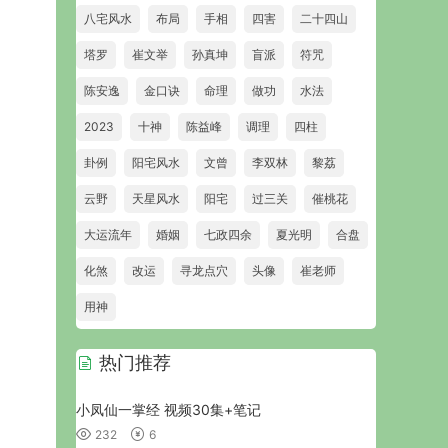
八宅风水
布局
手相
四害
二十四山
塔罗
崔文举
孙真坤
盲派
符咒
陈安逸
金口诀
命理
做功
水法
2023
十神
陈益峰
调理
四柱
卦例
阳宅风水
文曾
李双林
黎荔
云野
天星风水
阳宅
过三关
催桃花
大运流年
婚姻
七政四余
夏光明
合盘
化煞
改运
寻龙点穴
头像
崔老师
用神
热门推荐
小凤仙一掌经 视频30集+笔记
232
6