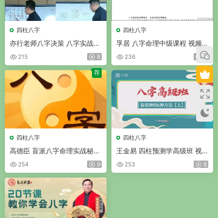
四柱八字
四柱八字
亦行老师八字决策 八字实战课
孚居 八字命理中级课程 视频3
视频41集完结版
9集
215
8
236
8
荐
四柱八字
四柱八字
高德臣 盲派八字命理实战秘诀
王金易 四柱预测学高级班 视
视频51集
频28集
254
9
253
8