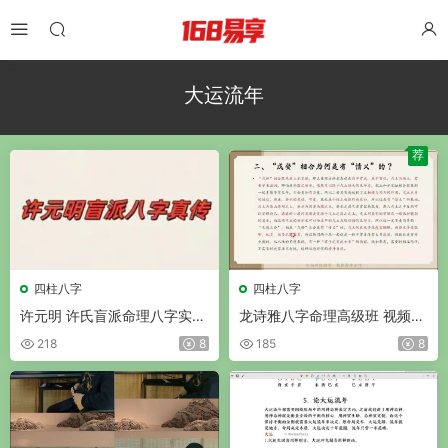
大运流年
荐
四柱八字
四柱八字
许元明 许氏盲派命理八字实操
龙诗雅八字命理高级班 视频5
班 视频25集(带字幕)
9集
218
8
185
8