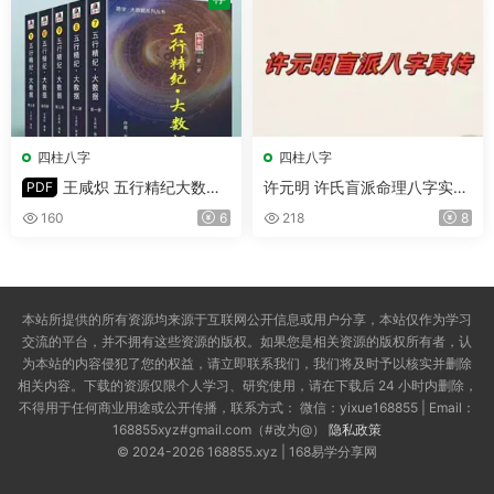
四柱八字
四柱八字
王咸炽 五行精纪大数据
许元明 许氏盲派命理八字实操
PDF
1-5册 约2091页
班 视频25集(带字幕)
160
6
218
8
本站所提供的所有资源均来源于互联网公开信息或用户分享，本站仅作为学习
交流的平台，并不拥有这些资源的版权。如果您是相关资源的版权所有者，认
为本站的内容侵犯了您的权益，请立即联系我们，我们将及时予以核实并删除
相关内容。下载的资源仅限个人学习、研究使用，请在下载后 24 小时内删除，
不得用于任何商业用途或公开传播，联系方式： 微信：yixue168855 | Email：
168855xyz#gmail.com（#改为@）
隐私政策
© 2024-2026 168855.xyz | 168易学分享网