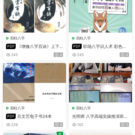
四柱八字
四柱八字
《增修八字百诀》上下
职场八字识人术 彩色版
PDF
PDF
册 PDF 共532页
PDF 302页
245
4
245
4
四柱八字
四柱八字
吕文艺电子书24本
光明师 八字高端实操推演班婚
PDF
姻爱情专场 视频3集
239
6
162
5
荐