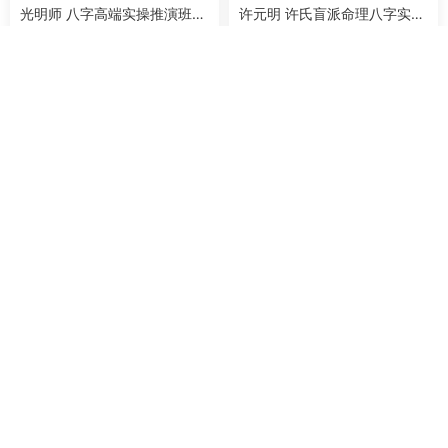
光明师 八字高端实操推演班婚
许元明 许氏盲派命理八字实操
姻爱情专场 视频3集
班 视频25集(带字幕)
162
5
217
8
四柱八字
四柱八字
老韩明星八字案例分析 视频4
马云哲(德济)老师 八字格局分
5集(带字幕)
类及取喜忌用神详解 视频6集
180
6
199
6
本站所提供的所有资源均来源于互联网公开信息或用户分享，本站仅作为学习
交流的平台，并不拥有这些资源的版权。如果您是相关资源的版权所有者，认
为本站的内容侵犯了您的权益，请立即联系我们，我们将及时予以核实并删除
相关内容。下载的资源仅限个人学习、研究使用，请在下载后 24 小时内删除，
不得用于任何商业用途或公开传播，联系方式： 微信：yixue168855 | Email：