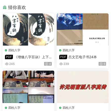
猜你喜欢
四柱八字
四柱八字
《增修八字百诀》上下
吕文艺电子书24本
PDF
PDF
册 PDF 共532页
245
4
239
6
四柱八字
四柱八字