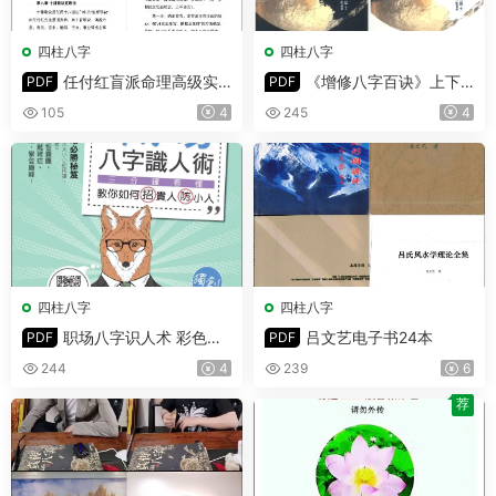
四柱八字
四柱八字
任付红盲派命理高级实
《增修八字百诀》上下
PDF
PDF
战全书 PDF电子版 319页
册 PDF 共532页
105
4
245
4
四柱八字
四柱八字
职场八字识人术 彩色版
吕文艺电子书24本
PDF
PDF
PDF 302页
244
4
239
6
荐