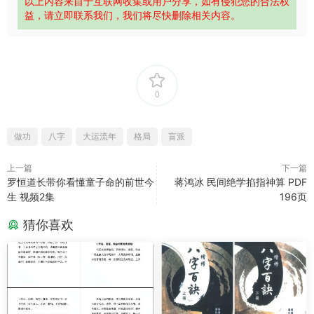
以上内容来自于互联网收集或用户分享，如有侵犯您的合法权
益，请立即联系我们，我们将尽快删除相关内容。
0
做功
八字
大运流年
格局
盲派
上一篇
下一篇
罗恒道长带你看懂童子命的前世今
蒋鸿冰 民间绝学掐指神算 PDF
生 视频2集
196页
猜你喜欢