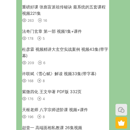
重磅好课 张彪盲派祖传秘诀 最系统的五套课程
视频221集
263
16
法奇门玄章 第一部 视频1集+课件
178
5
杜彦霖 视频精讲大玄空实战案例 视频43集(带字
幕)
209
6
许联斌《雪心赋》解读 视频33集(带字幕)
168
8
紫微四化 王文华著 PDF版 332页
176
4
天枢老师 八字宗师进阶课 视频+课件
196
8
赵壹一 高端面相私教课 26集视频