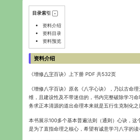
目录索引
资料介绍
资料目录
资料预览
资料介绍
《增修
八字
百诀》上下册 PDF 共532页
《增修八字百诀》原名《八字心诀》，乃以古命理
维，且建设性及不带迷信的，书内完整破除学习命
务求正本清源的道出命理本来就是五行生克制化之
本书展示100多个基本普遍法则（通则）心诀，
是为了直指命理之核心，希望有诚意学习八字的读