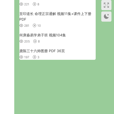
221
8
至印道长 命理正宗通解 视频11集+课件上下册
PDF
281
10
何庚淼易学弟子班 视频104集
205
8
龚陈三十六帅图册 PDF 36页
197
3