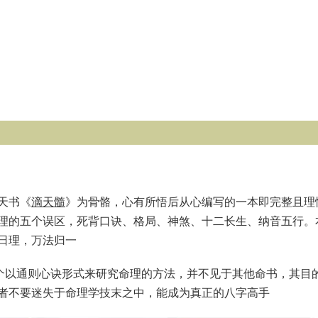
天书《
滴天髓
》为骨骼，心有所悟后从心编写的一本即完整且理
理的五个误区，死背口诀、格局、神煞、十二长生、纳音五行。
日理，万法归一
这个以通则心诀形式来研究命理的方法，并不见于其他命书，其目
者不要迷失于命理学技末之中，能成为真正的八字高手