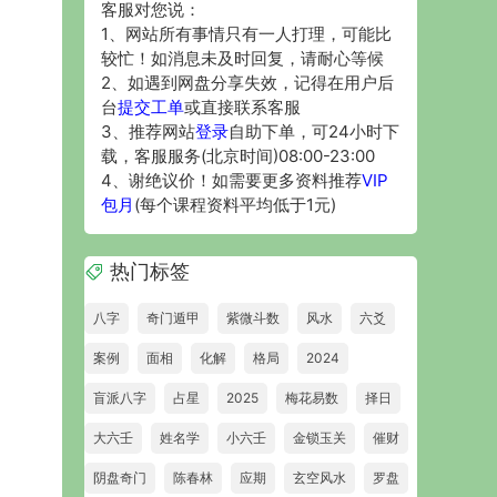
客服对您说：
1、网站所有事情只有一人打理，可能比
较忙！如消息未及时回复，请耐心等候
2、如遇到网盘分享失效，记得在用户后
台
提交工单
或直接联系客服
3、推荐网站
登录
自助下单，可24小时下
载，客服服务(北京时间)08:00-23:00
4、谢绝议价！如需要更多资料推荐
VIP
包月
(每个课程资料平均低于1元)
热门标签
八字
奇门遁甲
紫微斗数
风水
六爻
案例
面相
化解
格局
2024
盲派八字
占星
2025
梅花易数
择日
大六壬
姓名学
小六壬
金锁玉关
催财
阴盘奇门
陈春林
应期
玄空风水
罗盘