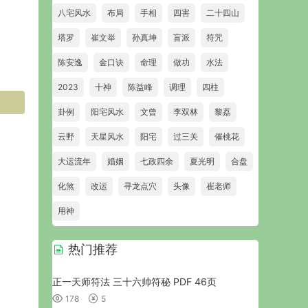
八宅风水
布局
手相
四害
二十四山
塔罗
崔文举
孙真坤
盲派
符咒
陈安逸
金口诀
命理
做功
水法
2023
十神
陈益峰
调理
四柱
卦例
阳宅风水
文曾
李双林
黎荔
云野
天星风水
阳宅
过三关
催桃花
大运流年
婚姻
七政四余
夏光明
合盘
化煞
改运
寻龙点穴
头像
崔老师
用神
热门推荐
正一天师符法 三十六帅符秘 PDF 46页
178
5