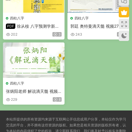
四柱八字
四柱八字
徐从桉 八字预测学新解
郭廷 奥特曼滴天髓 视频27集
PDF
PDF 321页
202
3
243
4
四柱八字
张炳阳老师 解说滴天髓 视频6
8集
229
8
本站所提供的所有资源均来源于互联网公开信息或用户分享，本站仅作为学习
交流的平台，并不拥有这些资源的版权。如果您是相关资源的版权所有者，认
为本站的内容侵犯了您的权益，请立即联系我们，我们将及时予以核实并删除