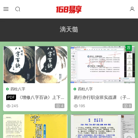
滴天髓
荐
四柱八字
四柱八字
《增修八字百诀》上下
易行亦行职业班实战课 （子平
PDF
册 PDF 共532页
+滴天髓+盲派）视频39集
245
4
195
8