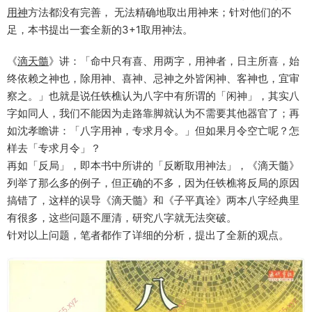
用神
方法都没有完善， 无法精确地取出用神来；针对他们的不
足，本书提出一套全新的3+1取用神法。
《
滴天髓
》讲：「命中只有喜、用两字，用神者，日主所喜，始
终依赖之神也，除用神、喜神、忌神之外皆闲神、客神也，宜审
察之。」也就是说任铁樵认为八字中有所谓的「闲神」，其实八
字如同人，我们不能因为走路靠脚就认为不需要其他器官了；再
如沈孝瞻讲：「八字用神，专求月令。」但如果月令空亡呢？怎
样去「专求月令」？
再如「反局」，即本书中所讲的「反断取用神法」，《滴天髓》
列举了那么多的例子，但正确的不多，因为任铁樵将反局的原因
搞错了，这样的误导《滴天髓》和《子平真诠》两本八字经典里
有很多，这些问题不厘清，研究八字就无法突破。
针对以上问题，笔者都作了详细的分析，提出了全新的观点。