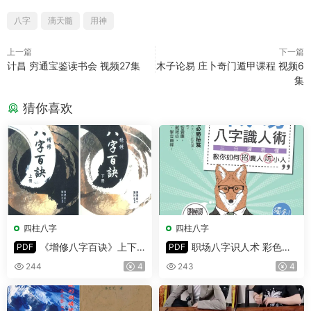
八字
滴天髓
用神
上一篇
下一篇
计昌 穷通宝鉴读书会 视频27集
木子论易 庄卜奇门遁甲课程 视频6
集
猜你喜欢
四柱八字
四柱八字
《增修八字百诀》上下
职场八字识人术 彩色版
PDF
PDF
册 PDF 共532页
PDF 302页
244
4
243
4