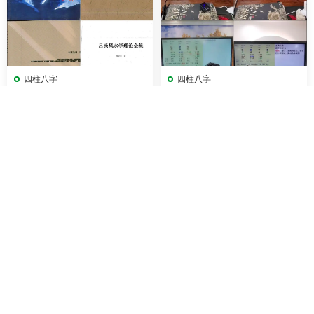
四柱八字
四柱八字
吕文艺电子书24本
光明师 八字高端实操推演班婚
PDF
姻爱情专场 视频3集
238
6
162
5
四柱八字
四柱八字
许元明 许氏盲派命理八字实操
老韩明星八字案例分析 视频4
班 视频25集(带字幕)
5集(带字幕)
217
8
180
6