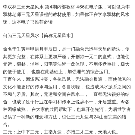
李双林
三元天星
风水
第4期内部教材 466页电子版，可以做为李
双林老师三元天星课程的教材使用，如果你正在学李双林的风水
课，这本电子书推荐必读
何为三元天星风水【简称元星风水】
命名于壬寅年甲辰月甲辰日，是一门融合元运与天星的断法，使
其更加完整，在体系上更加严谨，开创独一无二的盘式，也能使
元运，翻卦，辅星，阳宅等法皆一盘体现，不用多盘重排，极大
的便于使用， 也能在此基础上，加强理气的综合运用。
千百年来，因派系冲突，各执己见，无法融会贯通 ，而使优秀的
文化不能更好的传承与运用，各自吹嘘， 也造成风水派系之间的
不和与矛盾。其次，元运和空间在风水上，一直都无法很好的结
合，也成了这个行业在学习和传承上说辞不一，矛盾重重。今各
种因缘成熟， 在大家的共同帮助下，也算开创先河，为后世学者
提供了一种新的理念和方法，也让
三元九运
与24山更完美的结
合。
三元：上中下三元，主指九运，亦指三才三元，天地人也。