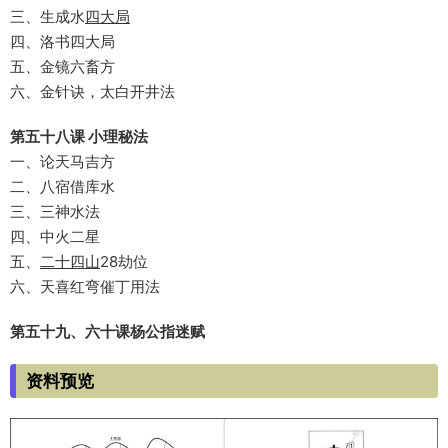
三、生成水
四大局
四、洛书四大局
五、金镜六畜方
六、金针诀，太白开井法
第五十八课 小理秘法
一、论天马吉方
二、八宿借库水
三、三神水法
四、中火二星
五、
二十四山
28劫位
六、天喜红弯催丁用法
第五十九、六十课杨公指迷赋
资料预览