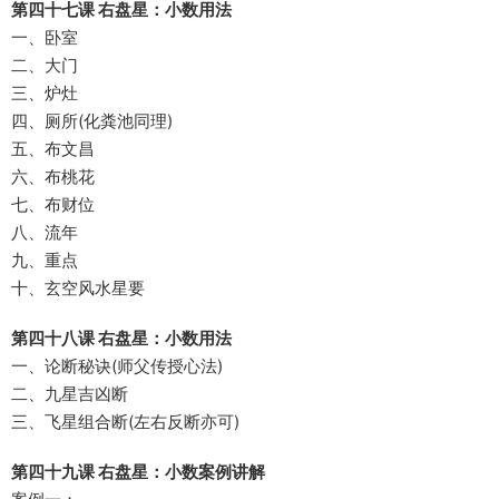
第四十七课 右盘星：小数用法
一、卧室
二、大门
三、炉灶
四、厕所(化粪池同理)
五、布文昌
六、布桃花
七、布财位
八、流年
九、重点
十、玄空风水星要
第四十八课 右盘星：小数用法
一、论断秘诀(师父传授心法)
二、九星吉凶断
三、飞星组合断(左右反断亦可)
第四十九课 右盘星：小数案例讲解