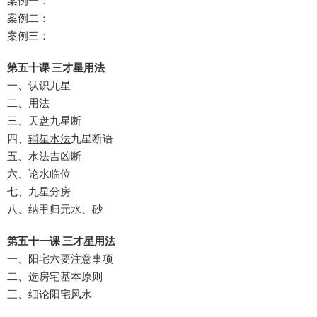
案例一：
案例二：
案例三：
第五十课 三才星用法
一、认识九星
二、用法
三、天盘九星断
四、
辅星水法
九星断语
五、水法吉凶断
六、论水临位
七、九星分房
八、纳甲归元水、砂
第五十一课 三才星用法
一、阳宅六要注意事项
二、选房宅基本原则
三、细论阳宅风水