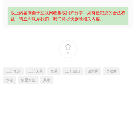
以上内容来自于互联网收集或用户分享，如有侵犯您的合法权
益，请立即联系我们，我们将尽快删除相关内容。
0
三元九运
三元天星
九星
二十四山
四大局
李双林
水法
辅星水法
风水
上一篇
下一篇
易码当先 刻家奇门九宫再遁彩票
清远老师形派风水 26集视频+课件
出号全攻略 PDF 63页
猜你喜欢
荐