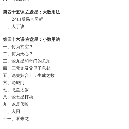
第四十五课 左盘星：大数用法
一、24山反局合局断
二、人丁诀
第四十六课 右盘星：小数用法
一、何为玄空？
二、何为天心？
三、论九星和奇门的关系
四、三元龙及父母子息卦
五、论夫妇合十，生成之数
六、论城门
七、飞星太岁
八、论七星打劫
九、论反伏呤
十、入囚
十一、看来龙