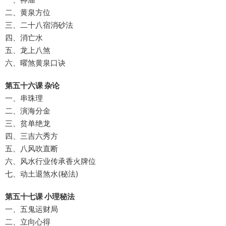
二、黄泉方位
三、二十八宿消砂法
四、消亡水
五、龙上八煞
六、曜煞黄泉口诀
第五十六课 杂论
一、串珠理
二、演海分金
三、贫单绝龙
四、三吉六秀方
五、八风吹直断
六、风水行业传承香火牌位
七、动土退煞水(秘法)
第五十七课 小理秘法
一、五鬼运财局
二、立向心得