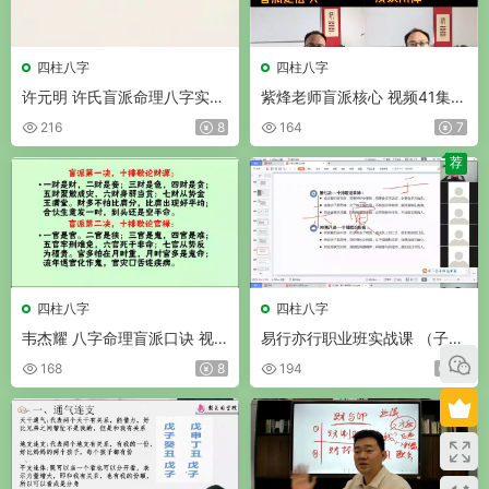
四柱八字
四柱八字
许元明 许氏盲派命理八字实操
紫烽老师盲派核心 视频41集
班 视频25集(带字幕)
(带字幕)
216
8
164
7
荐
四柱八字
四柱八字
韦杰耀 八字命理盲派口诀 视
易行亦行职业班实战课 （子平
频23集
+滴天髓+盲派）视频39集
168
8
194
8