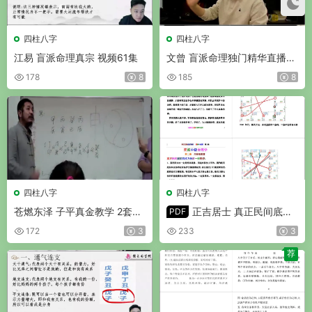
四柱八字
四柱八字
江易 盲派命理真宗 视频61集
文曾 盲派命理独门精华直播内
训 视频64集
178
8
185
8
四柱八字
四柱八字
苍燃东泽 子平真金教学 2套视
正吉居士 真正民间底层
PDF
频共164集
盲派中级班 1-2集 PDF 共644
172
3
233
3
页
荐