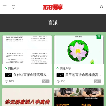
盲派
荐
四柱八字
四柱八字
任付红盲派命理高级实
吴玉莲盲派命理秘密高
PDF
PDF
战全书 PDF电子版 319页
专班笔记 2020年版 PDF 88页
103
4
150
4