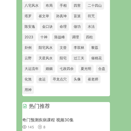
八宅风水
布局
手相
四害
二十四山
塔罗
崔文举
孙真坤
盲派
符咒
陈安逸
金口诀
命理
做功
水法
2023
十神
陈益峰
调理
四柱
卦例
阳宅风水
文曾
李双林
黎荔
云野
天星风水
阳宅
过三关
催桃花
大运流年
婚姻
七政四余
夏光明
合盘
化煞
改运
寻龙点穴
头像
崔老师
用神
热门推荐
奇门预测疾病课程 视频30集
145
8