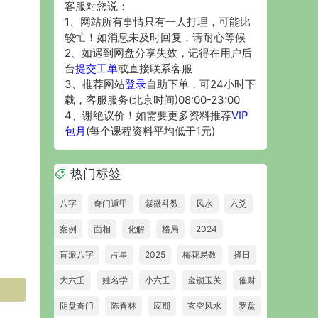
客服对您说：
1、网站所有事情只有一人打理，可能比
较忙！如消息未及时回复，请耐心等候
2、如遇到网盘分享失效，记得在用户后
台
提交工单
或直接联系客服
3、推荐网站
登录
自助下单，可24小时下
载，客服服务(北京时间)08:00-23:00
4、谢绝议价！如需要更多资料推荐
VIP
包月
(每个课程资料平均低于1元)
热门标签
八字
奇门遁甲
紫微斗数
风水
六爻
案例
面相
化解
格局
2024
盲派八字
占星
2025
梅花易数
择日
大六壬
姓名学
小六壬
金锁玉关
催财
阴盘奇门
陈春林
应期
玄空风水
罗盘