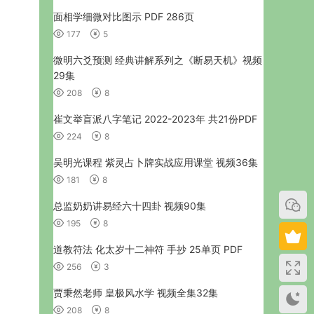
面相学细微对比图示 PDF 286页
177
5
微明六爻预测 经典讲解系列之《断易天机》视频
29集
208
8
崔文举盲派八字笔记 2022-2023年 共21份PDF
224
8
吴明光课程 紫灵占卜牌实战应用课堂 视频36集
181
8
总监奶奶讲易经六十四卦 视频90集
195
8
道教符法 化太岁十二神符 手抄 25单页 PDF
256
3
贾秉然老师 皇极风水学 视频全集32集
208
8