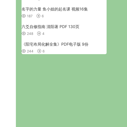
名字的力量 鱼小姐的起名课 视频16集
187
6
六爻自修指南 清阳著 PDF 130页
248
4
《阳宅布局化解全集》PDF电子版 9份
244
6