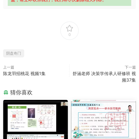
0
阴盘奇门
上一篇
下一篇
陈龙羽招桃花 视频1集
舒涵老师 决策学传承人研修班 视
频37集
猜你喜欢