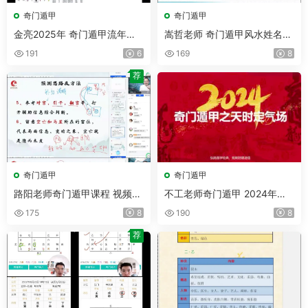
奇门遁甲
奇门遁甲
金亮2025年 奇门遁甲流年财
嵩哲老师 奇门遁甲风水姓名学
局 视频11集
八字命理合集 视频79集
191
6
169
8
荐
奇门遁甲
奇门遁甲
路阳老师奇门遁甲课程 视频4
不工老师奇门遁甲 2024年课
3集
程 视频+文档
175
8
190
8
荐