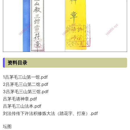
资料目录
1吕茅毛三山第一馆.pdf
2吕茅毛三山第二馆.pdf
3吕茅毛三山第三馆.pdf
吕茅毛请神章.pdf
吕茅毛三山法本.pdf
刘法传传下许法积修炼大法（踏花字、打座）.pdf
坛图