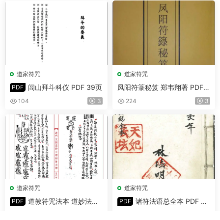
道家符咒
道家符咒
闾山拜斗科仪 PDF 39页
凤阳符箓秘笈 郑韦翔著 PDF
PDF
双开本88页
104
3
224
3
道家符咒
道家符咒
道教符咒法本 道妙法理
诸符法语总全本 PDF 97
PDF
PDF
玄关诸窍秘旨 高清PDF 98筒
页
196
4
151
3