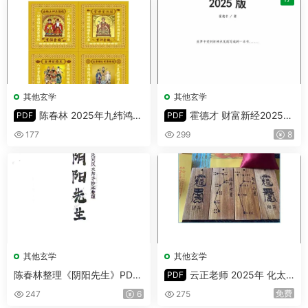
其他玄学
其他玄学
陈春林 2025年九纬鸿运
霍德才 财富新经2025版
PDF
PDF
皇极梅花 文创冥币使用方法 P
PDF 422页
177
299
8
DF 12页
其他玄学
其他玄学
陈春林整理《阴阳先生》PDF
云正老师 2025年 化太
PDF
53页 民间风水师手抄本整理
岁法 PD
免费
247
6
275