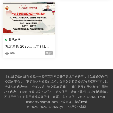
其他玄学
九龙道长 2025乙巳年犯太岁
专题课程 视频1集+课件
免费
269
本站所提供的所有资源均来源于互联网公开信息或用户分享，本站仅作为学习
交流的平台，并不拥有这些资源的版权。如果您是相关资源的版权所有者，认
为本站的内容侵犯了您的权益，请立即联系我们，我们将及时予以核实并删除
相关内容。下载的资源仅限个人学习、研究使用，请在下载后 24 小时内删除，
不得用于任何商业用途或公开传播，联系方式： 微信：yixue168855 | Email：
168855xyz#gmail.com（#改为@）
隐私政策
© 2024-2026 168855.xyz | 168易学分享网