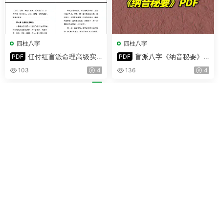
四柱八字
四柱八字
任付红盲派命理高级实
盲派八字《纳音秘要》P
PDF
PDF
战全书 PDF电子版 319页
DF电子版 291页
103
4
136
4
荐
四柱八字
四柱八字
姚亚峰 盲派八字绝学断
《增修八字百诀》上下
PDF
PDF
流年 PDF 506页
册 PDF 共532页
219
5
244
4