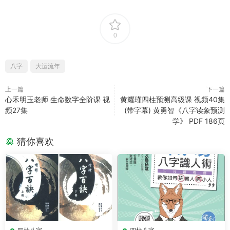
0
八字
大运流年
上一篇
下一篇
心禾明玉老师 生命数字全阶课 视
黄耀瑾四柱预测高级课 视频40集
频27集
(带字幕) 黄勇智《八字读象预测
学》 PDF 186页
猜你喜欢