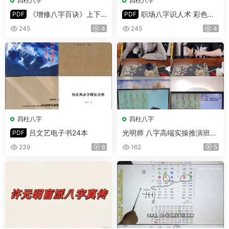
四柱八字
四柱八字
《增修八字百诀》上下
职场八字识人术 彩色版
PDF
PDF
册 PDF 共532页
PDF 302页
245
4
245
4
四柱八字
四柱八字
吕文艺电子书24本
光明师 八字高端实操推演班婚
PDF
姻爱情专场 视频3集
239
6
162
5