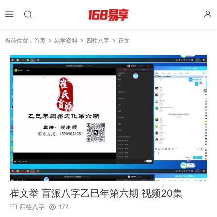
当前位置：
首页
易学资料
四柱八字
正文
崔文举 盲派八字乙巳年第六期 视频20集
四柱八字
177