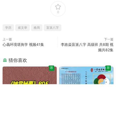
0
学历
崔文举
格局
盲派八字
上一篇
下一篇
心骉环境堪舆学 视频41集
李政焱盲派八字 高级班 共8期 视
频共82集
猜你喜欢
荐
荐
四柱八字
四柱八字
盲派八字《纳音秘要》P
姚亚峰 盲派八字绝学断
PDF
PDF