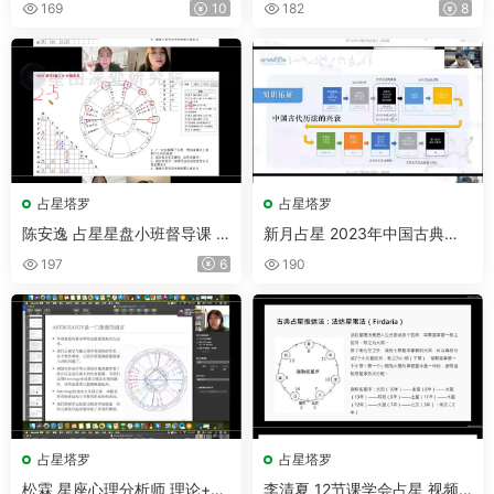
169
10
182
8
占星塔罗
占星塔罗
陈安逸 占星星盘小班督导课 2
新月占星 2023年中国古典占
5年5月-6月 完结版 视频6集
星基础课程 视频29集
197
6
190
占星塔罗
占星塔罗
松霖 星座心理分析师 理论+实
李清夏 12节课学会占星 视频1