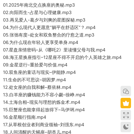
01.2025年南北交点换座的奥秘.mp3
02.向阳而生-占星与心理健康.mp3
03.再见爱人-葛夕与刘爽的星图探秘.mp3
04.为什么现代人更愿意“躺平在舒适区“？.mp4
05.张弛有度–处女和双鱼整合的疗愈之道.mp3
06.为什么现在年轻人更享受单身.mp4
07.星盘亲情密码–从《哪吒2》里读懂父母与我.mp4
08.海王星换座指引–12星座不得不开启的个人英雄之旅.mp4
09.金星逆行–重拾爱与价值.mp4
10.双鱼座的童话与现实–伊能静.mp4
11.生命的不可思议–胡因梦.mp4
12.处女座的自我和解–蔡依林.mp4
13.白羊座的赚钱能力不容小觑–徐峥.mp4
14.土海合相–现实与理想的炼金术.mp4
15.巨蟹座也能拿得起放得下–马伊琍.mp4
16.金星顺行指南.mp4
17.从草根创业者到商业领袖–刘强东.mp4
18.人间清醒的天蝎座–胡杏儿.mp4