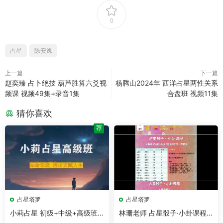
0
占星
陈安逸
上一篇
下一篇
赵奕臻 占卜绝技 葫芦胜算六爻视
杨腾山2024年 西洋占星两性关系
频课 视频49集+录音1集
合盘班 视频11集
猜你喜欢
荐
占星塔罗
占星塔罗
小莉占星 初级+中级+高级班
林珊老师 占星骰子·小卦课程
视频67集
视频7集