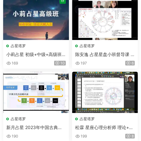
荐
占星塔罗
占星塔罗
小莉占星 初级+中级+高级班
陈安逸 占星星盘小班督导课 2
视频67集
5年5月-6月 完结版 视频6集
169
10
197
6
占星塔罗
占星塔罗
新月占星 2023年中国古典占
松霖 星座心理分析师 理论+实
星基础课程 视频29集
战 视频137集
190
199
8