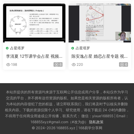
占星塔罗
占星塔罗
李清夏 12节课学会占星 视频1
陈安逸占星 婚恋占星专题 视
2集
频5集
198
6
220
6
本站所提供的所有资源均来源于互联网公开信息或用户分享，本站仅作为学习
交流的平台，并不拥有这些资源的版权。如果您是相关资源的版权所有者，认
为本站的内容侵犯了您的权益，请立即联系我们，我们将及时予以核实并删除
相关内容。下载的资源仅限个人学习、研究使用，请在下载后 24 小时内删除，
不得用于任何商业用途或公开传播，联系方式： 微信：yixue168855 | Email：
168855xyz#gmail.com（#改为@）
隐私政策
© 2024-2026 168855.xyz | 168易学分享网