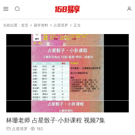
当前位置：
首页
易学资料
占星塔罗
正文
林珊老师 占星骰子·小卦课程 视频7集
占星塔罗
182