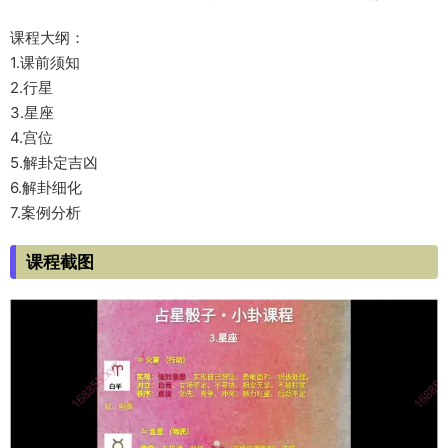
课程大纲：
1.课前须知
2.行星
3.星座
4.宫位
5.解卦定吉凶
6.解卦细化
7.案例分析
课程截图