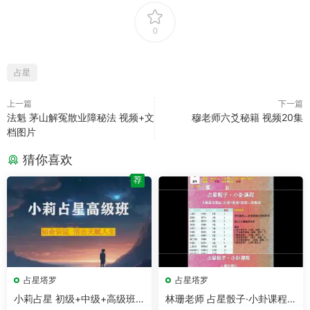
0
占星
上一篇
下一篇
法魁 茅山解冤散业障秘法 视频+文
穆老师六爻秘籍 视频20集
档图片
猜你喜欢
荐
占星塔罗
占星塔罗
小莉占星 初级+中级+高级班
林珊老师 占星骰子·小卦课程