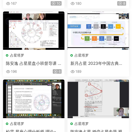
视频67集
视频7集
167
10
180
8
占星塔罗
占星塔罗
陈安逸 占星星盘小班督导课 2
新月占星 2023年中国古典占
5年5月-6月 完结版 视频6集
星基础课程 视频29集
196
6
189
占星塔罗
占星塔罗
松霖 星座心理分析师 理论+实
陈安逸占星 婚恋占星专题 视