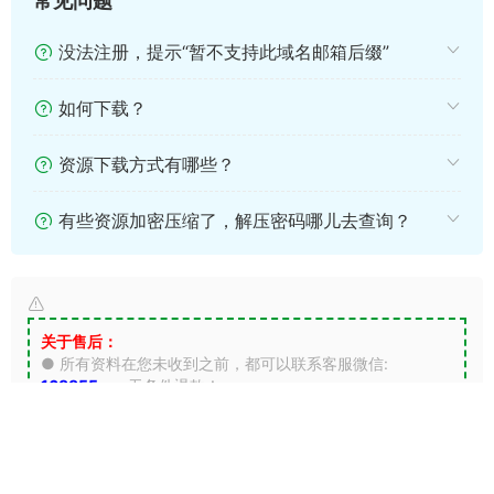
常见问题
没法注册，提示“暂不支持此域名邮箱后缀”
如何下载？
资源下载方式有哪些？
有些资源加密压缩了，解压密码哪儿去查询？
关于售后：
● 所有资料在您未收到之前，都可以联系客服微信:
168855xyz
无条件退款！
●
请勿担心不给您资料，如果未能及时通过好友或者回复，
请您耐心等待！