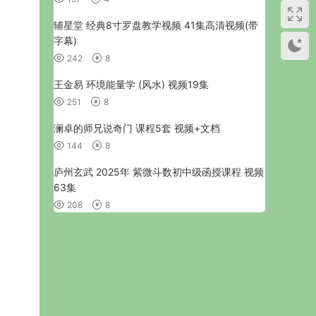
辅星堂 经典8寸罗盘教学视频 41集高清视频(带
字幕)
242
8
王金易 环境能量学 (风水) 视频19集
251
8
澜卓的师兄说奇门 课程5套 视频+文档
144
8
庐州玄武 2025年 紫微斗数初中级函授课程 视频
63集
208
8