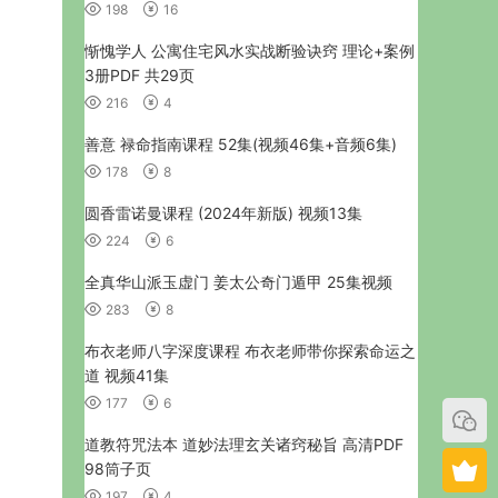
198
16
惭愧学人 公寓住宅风水实战断验诀窍 理论+案例
3册PDF 共29页
216
4
善意 禄命指南课程 52集(视频46集+音频6集)
178
8
圆香雷诺曼课程 (2024年新版) 视频13集
224
6
全真华山派玉虚门 姜太公奇门遁甲 25集视频
283
8
布衣老师八字深度课程 布衣老师带你探索命运之
道 视频41集
177
6
道教符咒法本 道妙法理玄关诸窍秘旨 高清PDF
98筒子页
197
4