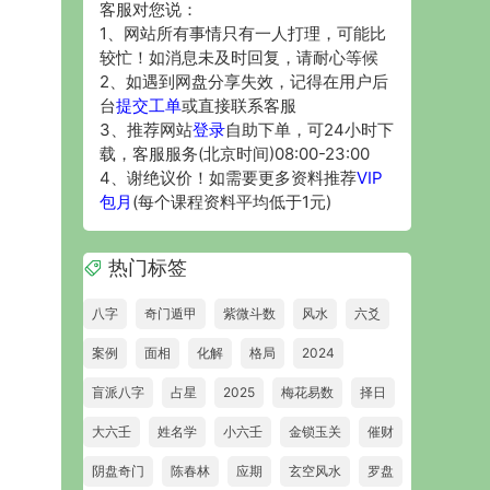
客服对您说：
1、网站所有事情只有一人打理，可能比
较忙！如消息未及时回复，请耐心等候
2、如遇到网盘分享失效，记得在用户后
台
提交工单
或直接联系客服
3、推荐网站
登录
自助下单，可24小时下
载，客服服务(北京时间)08:00-23:00
4、谢绝议价！如需要更多资料推荐
VIP
包月
(每个课程资料平均低于1元)
热门标签
八字
奇门遁甲
紫微斗数
风水
六爻
案例
面相
化解
格局
2024
盲派八字
占星
2025
梅花易数
择日
大六壬
姓名学
小六壬
金锁玉关
催财
阴盘奇门
陈春林
应期
玄空风水
罗盘