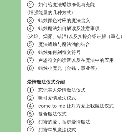
②：如何给魔法蜡烛净化与充能
(增强能量的几种方式)
③：蜡烛颜色对应的魔法含义
④：蜡烛魔法如何解读及注意事项
(火焰、烟雾、蜡泪)以及实操介绍讲解（重点）
⑤：魔法蜡烛与魔法油的结合
⑥：蜡烛如何刻符文符号
⑦：卢恩符文的读音以及在魔法中的应用
⑧：蜡烛小魔咒（金钱，事业等）
爱情魔法仪式介绍
①：忘记某人爱情魔法仪式
②：吸引爱情魔法仪式
④：come to me 让对方爱上我魔法仪式
⑤：复合魔法仪式
⑥：甜蜜的爱，捆绑爱情魔法
⑦：甜蜜苹果魔法仪式