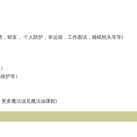
情，财富， 个人防护，幸运袋，工作面试，睡眠枕头等等)
等）
物保护等）
绍，更多魔法油见魔法油课程)