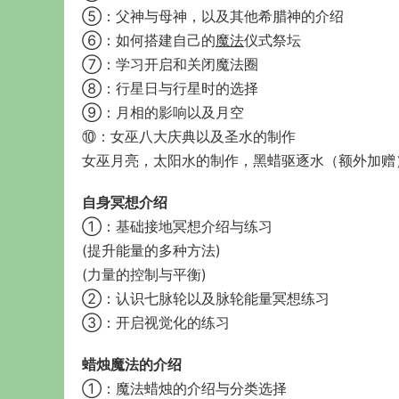
⑤：父神与母神，以及其他希腊神的介绍
⑥：如何搭建自己的
魔法
仪式祭坛
⑦：学习开启和关闭魔法圈
⑧：行星日与行星时的选择
⑨：月相的影响以及月空
⑩：女巫八大庆典以及圣水的制作
女巫月亮，太阳水的制作，黑蜡驱逐水（额外加赠
自身冥想介绍
①：基础接地冥想介绍与练习
(提升能量的多种方法)
(力量的控制与平衡)
②：认识七脉轮以及脉轮能量冥想练习
③：开启视觉化的练习
蜡烛魔法的介绍
①：魔法蜡烛的介绍与分类选择