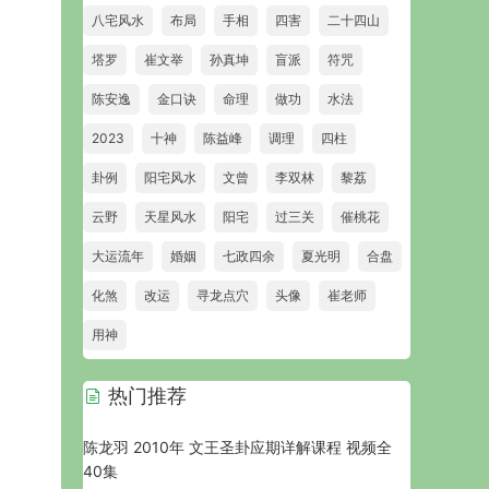
八宅风水
布局
手相
四害
二十四山
塔罗
崔文举
孙真坤
盲派
符咒
陈安逸
金口诀
命理
做功
水法
2023
十神
陈益峰
调理
四柱
卦例
阳宅风水
文曾
李双林
黎荔
云野
天星风水
阳宅
过三关
催桃花
大运流年
婚姻
七政四余
夏光明
合盘
化煞
改运
寻龙点穴
头像
崔老师
用神
热门推荐
陈龙羽 2010年 文王圣卦应期详解课程 视频全
40集