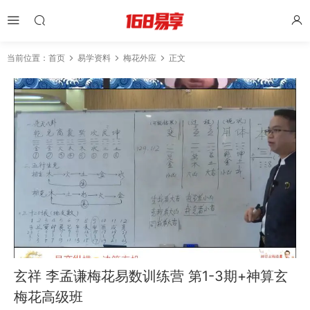
当前位置：
首页
易学资料
梅花外应
正文
玄祥 李孟谦梅花易数训练营 第1-3期+神算玄
梅花高级班