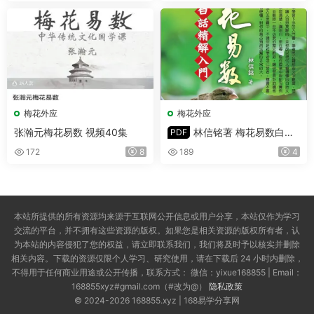
梅花外应
梅花外应
张瀚元梅花易数 视频40集
林信铭著 梅花易数白话
PDF
精解入门 PDF版 188页
172
8
189
4
本站所提供的所有资源均来源于互联网公开信息或用户分享，本站仅作为学习
交流的平台，并不拥有这些资源的版权。如果您是相关资源的版权所有者，认
为本站的内容侵犯了您的权益，请立即联系我们，我们将及时予以核实并删除
相关内容。下载的资源仅限个人学习、研究使用，请在下载后 24 小时内删除，
不得用于任何商业用途或公开传播，联系方式： 微信：yixue168855 | Email：
168855xyz#gmail.com（#改为@）
隐私政策
© 2024-2026 168855.xyz | 168易学分享网