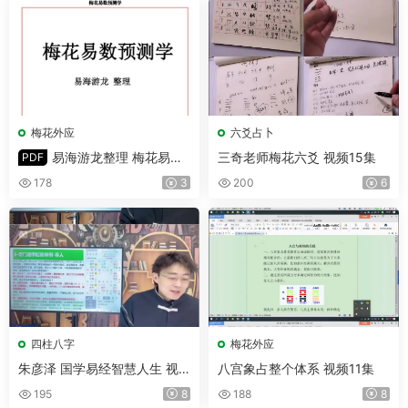
梅花外应
六爻占卜
易海游龙整理 梅花易数
三奇老师梅花六爻 视频15集
PDF
预测学 PDF 102页
178
3
200
6
四柱八字
梅花外应
朱彦泽 国学易经智慧人生 视
八宫象占整个体系 视频11集
频64集+配套课件
195
8
188
8