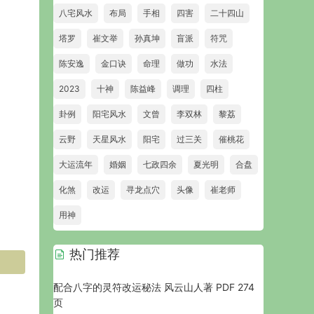
八宅风水
布局
手相
四害
二十四山
塔罗
崔文举
孙真坤
盲派
符咒
陈安逸
金口诀
命理
做功
水法
2023
十神
陈益峰
调理
四柱
卦例
阳宅风水
文曾
李双林
黎荔
云野
天星风水
阳宅
过三关
催桃花
大运流年
婚姻
七政四余
夏光明
合盘
化煞
改运
寻龙点穴
头像
崔老师
用神
热门推荐
配合八字的灵符改运秘法 风云山人著 PDF 274
页