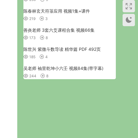
陈春林玄天符箓应用 视频1集+课件
219
3
善炎老师 3套六爻课程合集 视频66集
173
8
陈世兴 紫微斗数导读 精华篇 PDF 492页
185
4
吴老师 袖里乾坤小六壬 视频84集(带字幕)
244
8