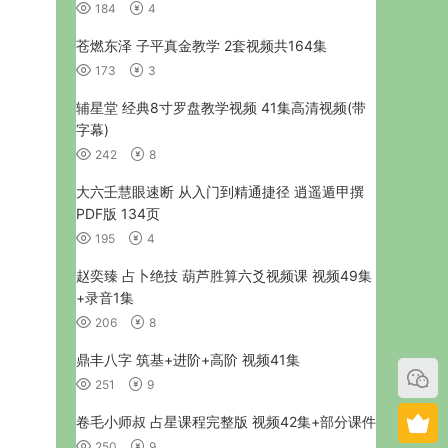
184
4
苍燃东泽 子平真金教学 2套视频共164集
173
3
辅星堂 经典8寸罗盘教学视频 41集高清视频(带
字幕)
242
8
大六壬慧眼速断 从入门到精通捷径 逍遥遁甲撰
PDF版 134页
195
4
赵奕臻 占卜绝技 葫芦胜算六爻视频课 视频49集
+录音1集
206
8
鼎丰八字 筑基+进阶+高阶 视频41集
251
9
卷毛小师叔 占星课程完整版 视频42集+部分课件
250
9