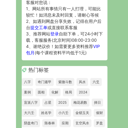
客服对您说：
1、网站所有事情只有一人打理，可能比
较忙！如消息未及时回复，请耐心等候
2、如遇到网盘分享失效，记得在用户后
台
提交工单
或直接联系客服
3、推荐网站
登录
自助下单，可24小时下
载，客服服务(北京时间)08:00-23:00
4、谢绝议价！如需要更多资料推荐
VIP
包月
(每个课程资料平均低于1元)
热门标签
八字
奇门遁甲
紫微斗数
风水
六爻
案例
面相
化解
格局
2024
盲派八字
占星
2025
梅花易数
择日
大六壬
姓名学
小六壬
金锁玉关
催财
阴盘奇门
陈春林
应期
玄空风水
罗盘