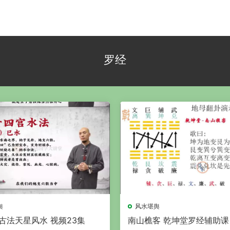
罗经
舆
风水堪舆
古法天星风水 视频23集
南山樵客 乾坤堂罗经辅助课 