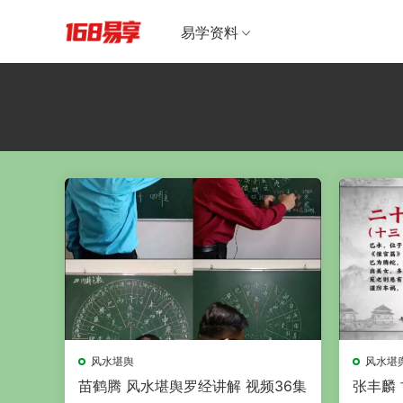
易学资料
风水堪舆
风水堪
苗鹤腾 风水堪舆罗经讲解 视频36集
张丰麟 