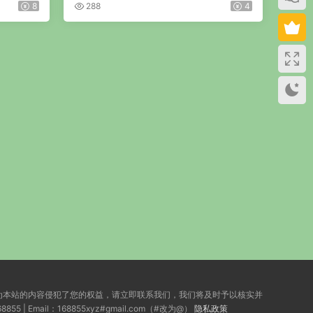
PDF 146页
8
288
4
为本站的内容侵犯了您的权益，请立即联系我们，我们将及时予以核实并
ail：168855xyz#gmail.com（#改为@）
隐私政策