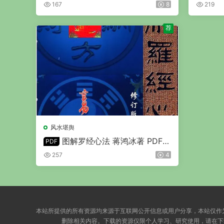
167
8
219
荐
风水堪舆
图解罗经心法 蒋鸿冰著 PDF
PDF
彩色版 203页
257
4
本站所提供的所有资源均来源于互联网公开信息或用户分享，本站仅作
删除相关内容。下载的资源仅限个人学习、研究使用，请在下载后 24 