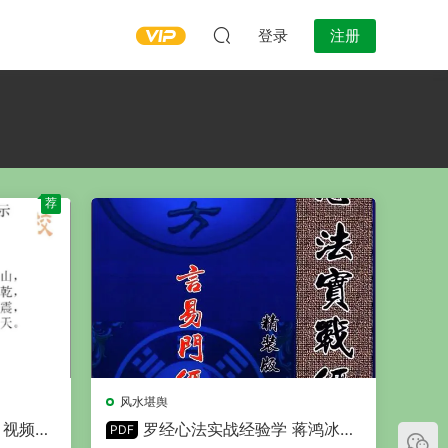
登录
注册
荐
风水堪舆
视频30
罗经心法实战经验学 蒋鸿冰著
PDF