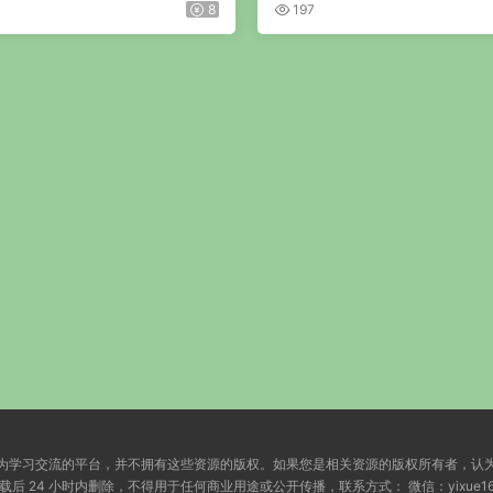
集视频
8
197
为学习交流的平台，并不拥有这些资源的版权。如果您是相关资源的版权所有者，认
小时内删除，不得用于任何商业用途或公开传播，联系方式： 微信：yixue168855 | Em